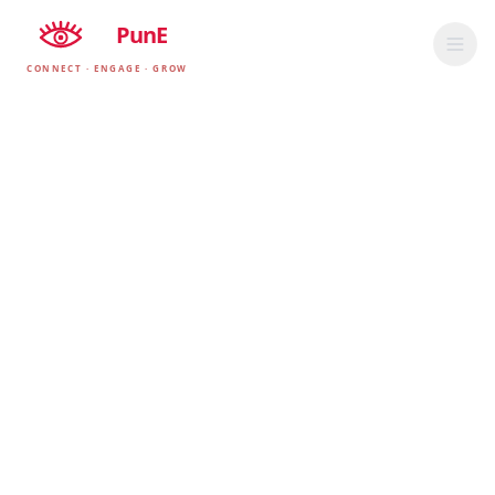
EyE
PunE
CONNECT · ENGAGE · GROW