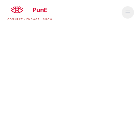
EyE
PunE
CONNECT · ENGAGE · GROW